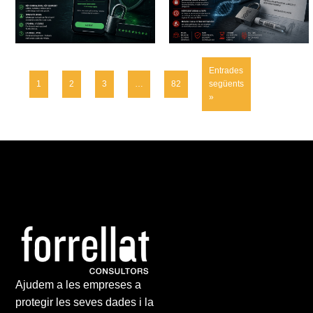
Entrades
1
2
3
…
82
següents
»
Ajudem a les empreses a
protegir les seves dades i la