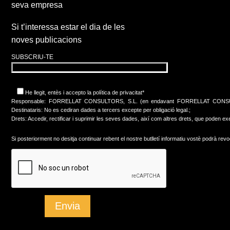
seva empresa
Si t’interessa estar el dia de les
noves publicacions
SUBSCRIU-TE
He llegit, entès i accepto
la política de privacitat*
Responsable: FORRELLAT CONSULTORS, S.L. (en endavant FORRELLAT CONSULTORS) Fin
Destinataris: No es cediran dades a tercers excepte per obligació legal.;
Drets: Accedir, rectificar i suprimir les seves dades, així com altres drets, que poden exer
Si posteriorment no desitja continuar rebent el nostre butlletí informatiu vostè podrà re